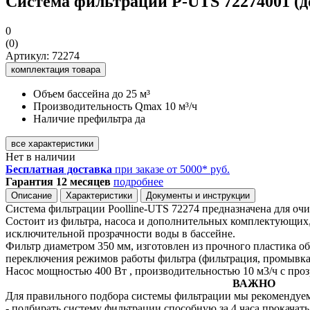
Система фильтрации P-UTS 72274001 (до 
0
(0)
Артикул: 72274
комплектация товара
Объем бассейна
до 25 м³
Производительность Qmax
10 м³/ч
Наличие префильтра
да
все характеристики
Нет в наличии
Бесплатная доставка
при заказе от 5000* руб.
Гарантия 12 месяцев
подробнее
Описание
Характеристики
Документы и инструкции
Система фильтрации Poolline-UTS 72274 предназначена для очи
Состоит из фильтра, насоса и дополнительных комплектующих,
исключительной прозрачности воды в бассейне.
Фильтр диаметром 350 мм, изготовлен из прочного пластика 
переключения режимов работы фильтра (фильтрация, промывка,
Насос мощностью 400 Вт , производительностью 10 м3/ч с проз
ВАЖНО
Для правильного подбора системы фильтрации мы рекомендуе
- подбирать систему фильтрации способную за 4 часа прокачать 