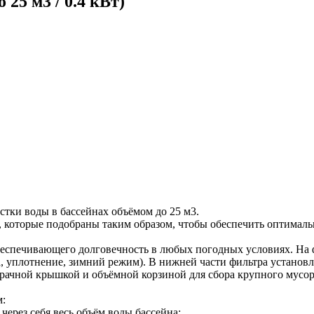
25 м3 / 0.4 кВт)
стки воды в бассейнах объёмом до 25 м3.
 которые подобраны таким образом, чтобы обеспечить оптималь
обеспечивающего долговечность в любых погодных условиях. На
 уплотнение, зимний режим). В нижней части фильтра установл
рачной крышкой и объёмной корзиной для сбора крупного мусора 
м:
через себя весь объём воды бассейна;