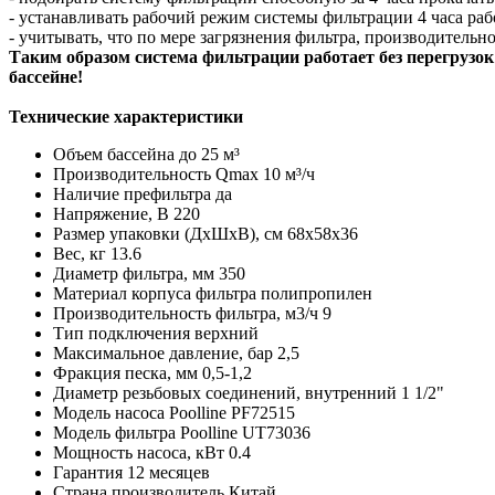
- устанавливать рабочий режим системы фильтрации 4 часа раб
- учитывать, что по мере загрязнения фильтра, производительн
Таким образом система фильтрации работает без перегрузок 
бассейне!
Технические характеристики
Объем бассейна
до 25 м³
Производительность Qmax
10 м³/ч
Наличие префильтра
да
Напряжение, В
220
Размер упаковки (ДхШхВ), см
68x58x36
Вес, кг
13.6
Диаметр фильтра, мм
350
Материал корпуса фильтра
полипропилен
Производительность фильтра, м3/ч
9
Тип подключения
верхний
Максимальное давление, бар
2,5
Фракция песка, мм
0,5-1,2
Диаметр резьбовых соединений, внутренний
1 1/2"
Модель насоса
Poolline PF72515
Модель фильтра
Poolline UT73036
Мощность насоса, кВт
0.4
Гарантия
12 месяцев
Страна производитель
Китай