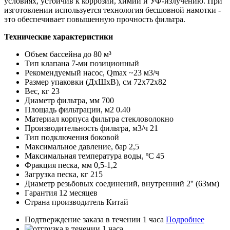
условиях, устойчив к коррозии, химии и УФ-излучению. При
изготовлении используется технология бесшовной намотки -
это обеспечивает повышенную прочность фильтра.
Технические характеристики
Объем бассейна
до 80 м³
Тип клапана
7-ми позиционный
Рекомендуемый насос, Qmax
~23 м3/ч
Размер упаковки (ДхШхВ), см
72х72х82
Вес, кг
23
Диаметр фильтра, мм
700
Площадь фильтрации, м2
0.40
Материал корпуса фильтра
стекловолокно
Производительность фильтра, м3/ч
21
Тип подключения
боковой
Максимальное давление, бар
2,5
Максимальная температура воды, ºС
45
Фракция песка, мм
0,5-1,2
Загрузка песка, кг
215
Диаметр резьбовых соединений, внутренний
2'' (63мм)
Гарантия
12 месяцев
Страна производитель
Китай
Подтверждение заказа в течении 1 часа
Подробнее