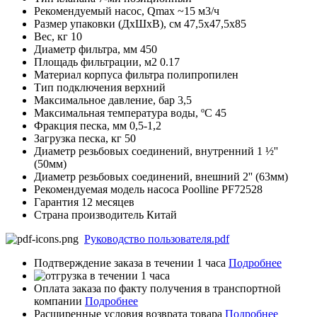
Рекомендуемый насос, Qmax
~15 м3/ч
Размер упаковки (ДхШхВ), см
47,5х47,5х85
Вес, кг
10
Диаметр фильтра, мм
450
Площадь фильтрации, м2
0.17
Материал корпуса фильтра
полипропилен
Тип подключения
верхний
Максимальное давление, бар
3,5
Максимальная температура воды, ºС
45
Фракция песка, мм
0,5-1,2
Загрузка песка, кг
50
Диаметр резьбовых соединений, внутренний
1 ½''
(50мм)
Диаметр резьбовых соединений, внешний
2'' (63мм)
Рекомендуемая модель насоса
Poolline PF72528
Гарантия
12 месяцев
Страна производитель
Китай
Руководство пользователя.pdf
Подтверждение заказа в течении 1 часа
Подробнее
Оплата заказа по факту получения в транспортной
компании
Подробнее
Расширенные условия возврата товара
Подробнее